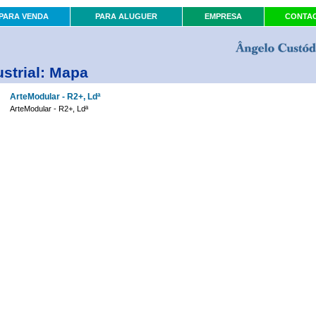
PARA VENDA
PARA ALUGUER
EMPRESA
CONTA
strial: Mapa
ArteModular - R2+, Ldª
ArteModular - R2+, Ldª