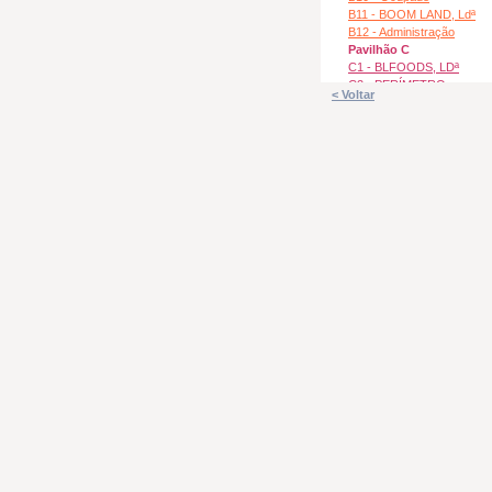
B11 - BOOM LAND, Ldª
B12 - Administração
Pavilhão C
C1 - BLFOODS, LDª
C2 - PERÍMETRO
< Voltar
SUPLENTE, LDª
C3 - LEADPRO, LDª
C4 - BLFOODS, LDª
C5 - TORRESLAND
C6 - PRÁTICOS
C7 - Oficina Damil
C8 - UNIBRAPO,LDª
C9 - OesteCanos, Ldª
C10 - OesteCanos, Ldª
C11 - Castro&Matias, Ldª
C12 - Indisponivel
C13 - Indisponivel
C14 - R REBOCAR, LDª
C15 - MEDIA21, LDª
C16 - Castro&Matias, Ldª
C17 - Kontra Produções
Pavilhão D
D1 - ONZE DO SEIS, S.A.
D2 - ONZE DO SEIS, S.A.
D3 - ONZE DO SEIS, S.A.
D4 - Ocupado
D5 - BOOM LAND, Ldª
D6 - DILBUILDER, LDª