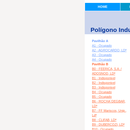
HOME
Polígono Indu
Pavilhão A
A1 - Ocupado
A2 - AGROCARDO, LDª
A3 - Ocupado
A4 - Ocupado
Pavilhão B
B0 - FEERICA, S.A. /
ADOSNOD, LDª
B1 - Indisponivel
B2 - Indisponivel
B3 - Indisponivel
B4 - Ocupado
B5 - Ocupado
B6 - ROCHA`DEGBAR,
LDª
B7 - FF Mariscos, Unip.,
Ldª
B8 - CLIFAB, LDª
B9 - DUBERCOZI, LDª
B10 - Ocupado