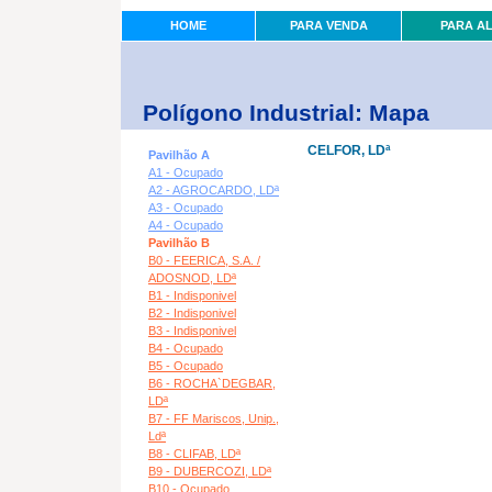
HOME
PARA VENDA
PARA A
Polígono Industrial: Mapa
CELFOR, LDª
Pavilhão A
A1 - Ocupado
A2 - AGROCARDO, LDª
A3 - Ocupado
A4 - Ocupado
Pavilhão B
B0 - FEERICA, S.A. /
ADOSNOD, LDª
B1 - Indisponivel
B2 - Indisponivel
B3 - Indisponivel
B4 - Ocupado
B5 - Ocupado
B6 - ROCHA`DEGBAR,
LDª
B7 - FF Mariscos, Unip.,
Ldª
B8 - CLIFAB, LDª
B9 - DUBERCOZI, LDª
B10 - Ocupado