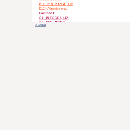
B11 - BOOM LAND, Ldª
B12 - Administração
Pavilhão C
C1 - BLFOODS, LDª
C2 - PERÍMETRO
< Voltar
SUPLENTE, LDª
C3 - LEADPRO, LDª
C4 - BLFOODS, LDª
C5 - TORRESLAND
C6 - PRÁTICOS
C7 - Oficina Damil
C8 - UNIBRAPO,LDª
C9 - OesteCanos, Ldª
C10 - OesteCanos, Ldª
C11 - Castro&Matias, Ldª
C12 - Indisponivel
C13 - Indisponivel
C14 - R REBOCAR, LDª
C15 - MEDIA21, LDª
C16 - Castro&Matias, Ldª
C17 - Kontra Produções
Pavilhão D
D1 - ONZE DO SEIS, S.A.
D2 - ONZE DO SEIS, S.A.
D3 - ONZE DO SEIS, S.A.
D4 - Ocupado
D5 - BOOM LAND, Ldª
D6 - DILBUILDER, LDª