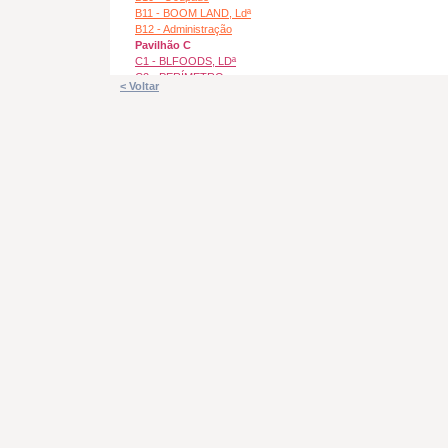
B11 - BOOM LAND, Ldª
B12 - Administração
Pavilhão C
C1 - BLFOODS, LDª
C2 - PERÍMETRO
< Voltar
SUPLENTE, LDª
C3 - LEADPRO, LDª
C4 - BLFOODS, LDª
C5 - TORRESLAND
C6 - PRÁTICOS
C7 - Oficina Damil
C8 - UNIBRAPO,LDª
C9 - OesteCanos, Ldª
C10 - OesteCanos, Ldª
C11 - Castro&Matias, Ldª
C12 - Indisponivel
C13 - Indisponivel
C14 - R REBOCAR, LDª
C15 - MEDIA21, LDª
C16 - Castro&Matias, Ldª
C17 - Kontra Produções
Pavilhão D
D1 - ONZE DO SEIS, S.A.
D2 - ONZE DO SEIS, S.A.
D3 - ONZE DO SEIS, S.A.
D4 - Ocupado
D5 - BOOM LAND, Ldª
D6 - DILBUILDER, LDª