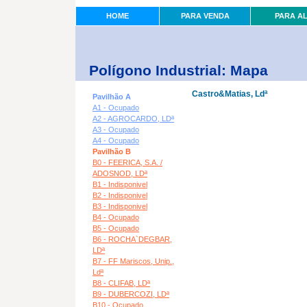
HOME
PARA VENDA
PARA A
Polígono Industrial: Mapa
Castro&Matias, Ldª
Pavilhão A
A1 - Ocupado
A2 - AGROCARDO, LDª
A3 - Ocupado
A4 - Ocupado
Pavilhão B
B0 - FEERICA, S.A. /
ADOSNOD, LDª
B1 - Indisponivel
B2 - Indisponivel
B3 - Indisponivel
B4 - Ocupado
B5 - Ocupado
B6 - ROCHA`DEGBAR,
LDª
B7 - FF Mariscos, Unip.,
Ldª
B8 - CLIFAB, LDª
B9 - DUBERCOZI, LDª
B10 - Ocupado